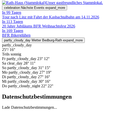
Unser gastfreundliches Stammlokal.
celebration
Nächste Events
expand_more
In 99 Tagen
Tour nach Linz mit Fahrt der Kasbachtalbahn am 14.11.2026
In 113 Tagen
20 Jahre Jubiläums BFR Weihnachtsfest 2026
In 169 Tagen
BFR Bikerglühen
partly_cloudy_day
Wetter Bedburg-Rath
expand_more
partly_cloudy_day
25°
/ 16°
Teils sonnig
Fr
partly_cloudy_day
23°
12°
Sa
clear_day
28°
11°
So
partly_cloudy_day
31°
15°
Mo
partly_cloudy_day
27°
19°
Di
partly_cloudy_day
27°
16°
Mi
partly_cloudy_day
30°
16°
Do
partly_cloudy_night
22°
22°
Datenschutzbestimmungen
Lade Datenschutzbestimmungen...