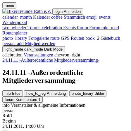
menu
login
Anmelden
calendar_month
Kalender
coffee
Stammtisch
emoji_events
Wanderpokal
two_wheeler
Touren
celebration
Events
forum
Forum
pin_road
Routenplaner
photo_library
Fotogalerie
route
GPS Routen
book_2
Gästebuch
person_add
Mitglied werden
light_mode
dark_mode
Dark Mode
celebration
Veranstaltungen
chevron_right
24.11.11 -Außerordentliche Mitgliederversammlung-
24.11.11 -Außerordentliche
Mitgliederversammlung-
info
Infos
how_to_reg
Anmeldung
photo_library
Bilder
forum
Kommentare
1
info
Veranstalter & allgemeine Informationen
person
RolfI
Beginn
24.11.2011, 14:00 Uhr