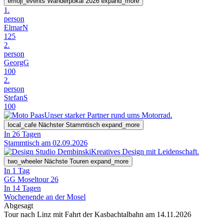
emoji_events
Wanderpokal 2026
expand_more
1.
person
ElmarN
125
2.
person
GeorgG
100
2.
person
StefanS
100
Unser starker Partner rund ums Motorrad.
local_cafe
Nächster Stammtisch
expand_more
In 26 Tagen
Stammtisch am 02.09.2026
Kreatives Design mit Leidenschaft.
two_wheeler
Nächste Touren
expand_more
In 1 Tag
GG Moseltour 26
In 14 Tagen
Wochenende an der Mosel
Abgesagt
Tour nach Linz mit Fahrt der Kasbachtalbahn am 14.11.2026